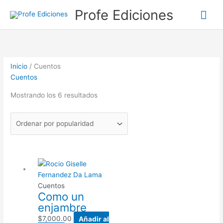
Ir
Me
Profe Ediciones
al
contenido
prin
Ordenado
por
popularidad
Inicio
/ Cuentos
Cuentos
Mostrando los 6 resultados
Cuentos
Como un
enjambre
$
7,000.00
Añadir al